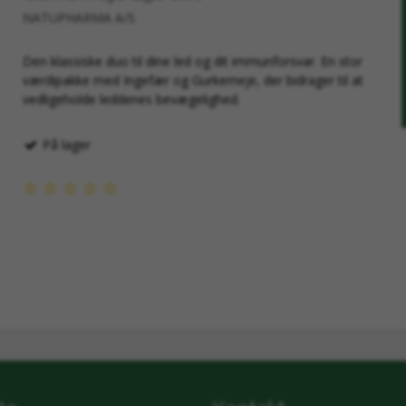
NATUPHARMA A/S
Den klassiske duo til dine led og dit immunforsvar. En stor
værdipakke med Ingefær og Gurkemeje, der bidrager til at
vedligeholde leddenes bevægelighed.
På lager