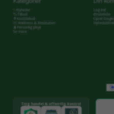
Kategorier
Din kon
✨Nyheder
Log ind
🏷️Tilbud
Ønskeliste
💊Kosttilskud
Opret bruge
🧖‍♂️ Wellness & Restitution
Nyhedstilme
🧴Personlig pleje
Se mere