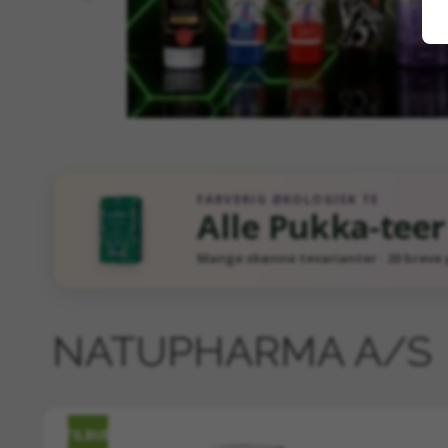
FARVERIG ØKOLOGISK TE
Alle Pukka-tee
Mange skønne tevarianter · 20 breve 
NATUPHARMA A/S
TILBUD