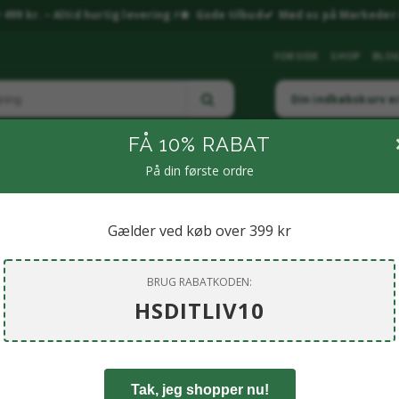
499 kr. – Altid hurtig levering ⚡
Gode tilbud
Mød os på Markeder 
FORSIDE
SHOP
BLO
Din indkøbskurv e
FÅ 10% RABAT
På din første ordre
LNESS & RESTITUTION
🧴PERSONLIG PLEJE
🌶️ KRYDDERIER & SPECIALIT
MP & LIVSSTIL
🏠 BOLIG & LIVSSTIL.
🐶KÆLEDYR
💎 SMYKKER & KR
Gælder ved køb over 399 kr
BRUG RABATKODEN:
HSDITLIV10
Tak, jeg shopper nu!