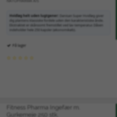
NATUPHARMA A/S
Hvidløg helt uden lugtgener:
Danisan Super Hvidløg giver
dig plantens klassiske fordele uden den karakteristiske ånde.
Ekstraktet er skånsomt fremstillet ved lav temperatur. Dåsen
indeholder hele 250 kapsler (økonomikøb).
På lager
Fitness Pharma Ingefær m.
Gurkemeje 250 stk.