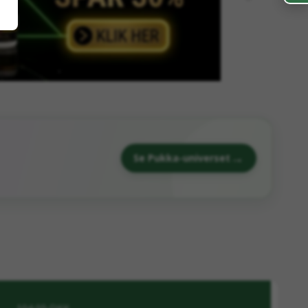
→
Se Pukka-universet
104,95 DKK