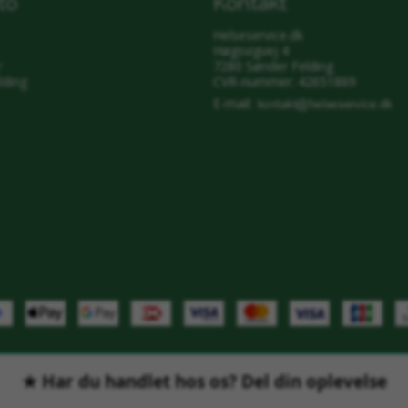
to
Kontakt
Helseservice.dk
Høgsvigvej 4
r
7280 Sønder Felding
lding
CVR-nummer: 42651869
E-mail
: