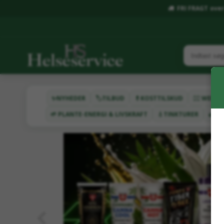
FRI FRAGT over 
✨NYHEDER
🏷️TILBUD
💊KOSTTILSKUD
🧖‍♂️ WEL
🌱 PLANTE-ENERGI & LIVSKRAFT
💧TINKTURER
🌿HA