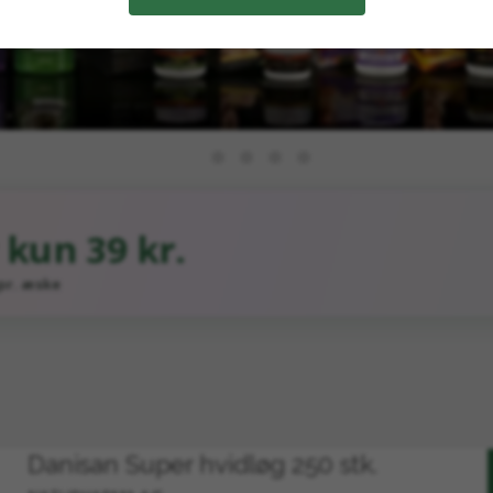
r
kun 39 kr.
pr. æske
Danisan Super hvidløg 250 stk.