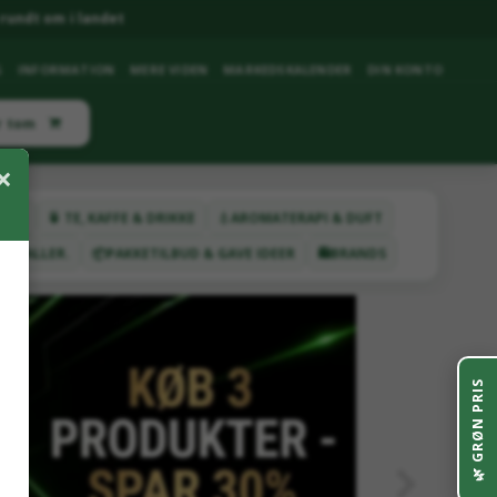
rundt om i landet
G
INFORMATION
MERE VIDEN
MARKEDSKALENDER
DIN KONTO
r tom
×
ETER
🍵 TE, KAFFE & DRIKKE
💧AROMATERAPI & DUFT
YSTALLER.
📦PAKKETILBUD & GAVE IDEER
🛍️BRANDS
GRØN PRIS
🌿