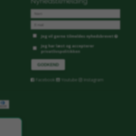
Nyhedstilmelding
Jeg vil gerne tilmeldes nyhedsbrevet
Jeg har læst og accepterer
privatlivspolitikken
GODKEND
Facebook
Youtube
Instagram