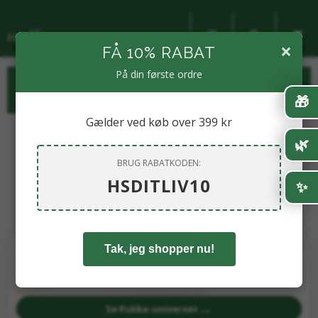
×
FÅ 10% RABAT
På din første ordre
KATEGORIER
🎁
Gælder ved køb over 399 kr
🌿
BRUG RABATKODEN:
HSDITLIV10
Tak, jeg shopper nu!
FARVERIG ØKOLOGISK TE
Alle Pukka-teer
kun 39 kr.
→
Se Pukka-universet