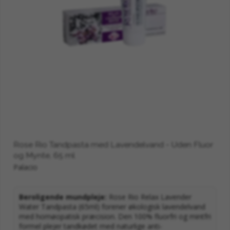
Rose Rio Tandpasta med Lavendelvand - Uden Fluor
og Mynte, 65 ml
Palacio
Beroligende mundpleje:
Rose Rio Relax Lavender
Water Tandpasta (65ml) forener økologisk lavendelvand
med homøopatisk præcision. Den 100% fluorfri og mintfri
formel plejer tandkødet med naturlige anti-