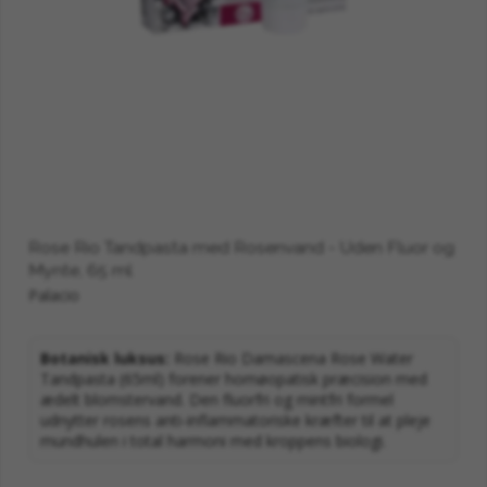
hjemme på badeværelset og på farten. Det er
ren natur, skabt til at understøtte din krops
naturlige modstandskraft.
Rose Rio Tandpasta med Rosenvand - Uden Fluor og
Mynte, 65 ml
Palacio
Botanisk luksus:
Rose Rio Damascena Rose Water
Tandpasta (65ml) forener homøopatisk præcision med
ædelt blomstervand. Den fluorfri og mintfri formel
udnytter rosens anti-inflammatoriske kræfter til at pleje
mundhulen i total harmoni med kroppens biologi.