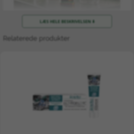
LÆS HELE BESKRIVELSEN ⬇️
I de bjergrige egne af Afrika og de frodige
Relaterede produkter
landskaber i Sydamerika findes en diskret
urt med karakteristiske gule blomster:
Spilanthes oleracea
. Denne plante har
gennem århundreder været
lokalbefolkningens hemmelighed til en sund
og modstandsdygtig mundhule. Hos A.Vogel
har vi taget denne viden med til vores
kontrollerede marker i Schweiz, hvor vi
dyrker planten under de strengeste
økologiske standarder. Her får den lov til at
udvikle sin fulde styrke, før den høstes og
transformeres til de dråber, der bringer ro til
dit tandkød.