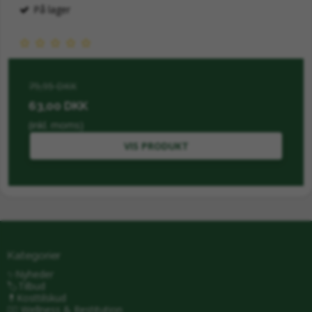
På lager
79,95 DKK
63,00 DKK
(inkl. moms)
VIS PRODUKT
Kategorier
✨Nyheder
🏷️Tilbud
💊Kosttilskud
🧖‍♂️ Wellness & Restitution