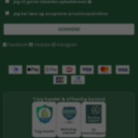
Jeg vil gerne tilmeldes nyhedsbrevet
Jeg har læst og accepterer
privatlivspolitikken
GODKEND
Facebook
Youtube
Instagram