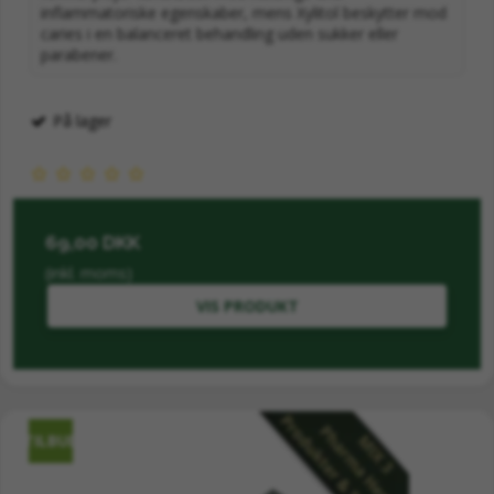
inflammatoriske egenskaber, mens Xylitol beskytter mod
caries i en balanceret behandling uden sukker eller
parabener.
På lager
69,00 DKK
(inkl. moms)
VIS PRODUKT
TILBUD