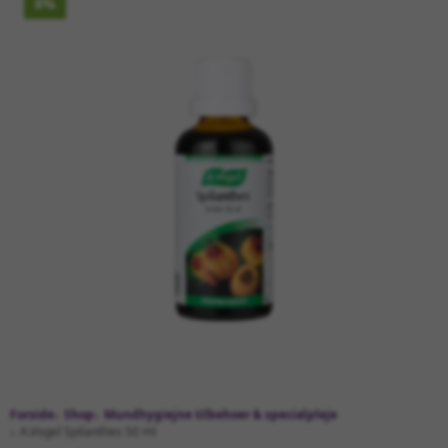
8%
Forside
Shop
Mundhygiejne tilbehoer & specialpleje
A.Vogel Spilanthes 50 ml