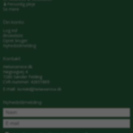
🧴Personlig pleje
Se mere
Din konto
Log ind
Ønskeliste
Opret bruger
Nyhedstilmelding
Kontakt
Helseservice.dk
Høgsvigvej 4
7280 Sønder Felding
CVR-nummer: 42651869
E-mail
:
Nyhedstilmelding