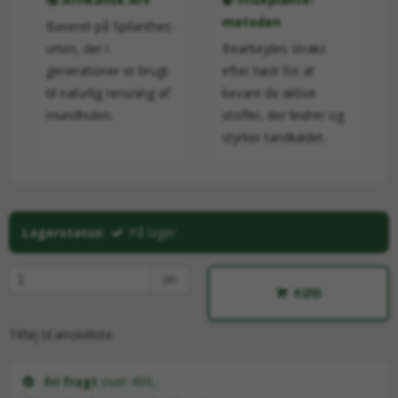
metoden
Baseret på Spilanthes-
urten, der i
Bearbejdes straks
generationer er brugt
efter høst for at
til naturlig rensning af
bevare de aktive
mundhulen.
stoffer, der lindrer og
styrker tandkødet.
Lagerstatus:
På lager
stk.
KØB
Tilføj til ønskeliste
Fri fragt
over 499,-