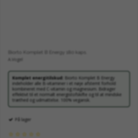
Biorto Komplet B Energy 180 kaps.
A.Vogel
Komplet energitilskud:
Biorto Komplet B Energy
indeholder alle B-vitaminer i et nøje afstemt forhold
kombineret med C-vitamin og magnesium. Bidrager
effektivt til et normalt energistofskifte og til at mindske
træthed og udmattelse. 100% vegansk.
På lager