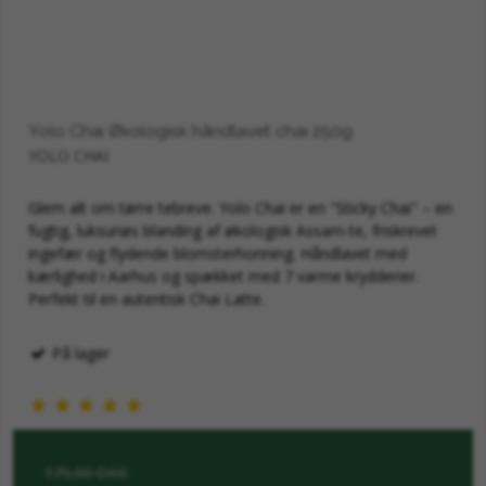
Yolo Chai Økologisk håndlavet chai 250g
YOLO CHAI
Glem alt om tørre tebreve. Yolo Chai er en "Sticky Chai" – en
fugtig, luksuriøs blanding af økologisk Assam-te, friskrevet
ingefær og flydende blomsterhonning. Håndlavet med
kærlighed i Aarhus og spækket med 7 varme krydderier.
Perfekt til en autentisk Chai Latte.
På lager
175,00 DKK