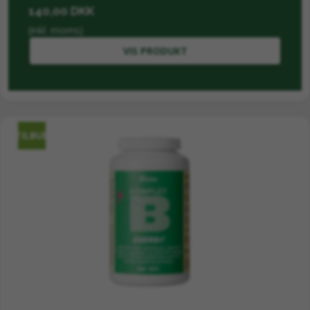
140,00 DKK
(inkl. moms)
VIS PRODUKT
TILBUD