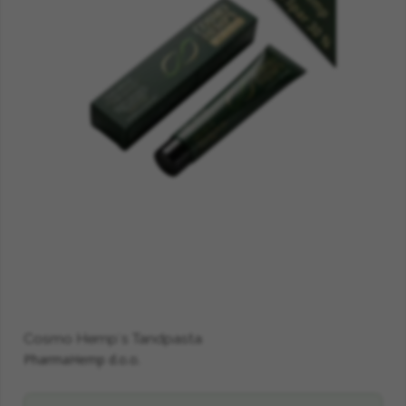
Cosmo Hemp´s Tandpasta
PharmaHemp d.o.o.