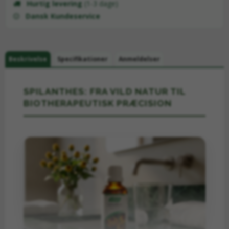
Hurtig levering
(1-3 dage)
Dansk Kundeservice
Beskrivelse
Specifikationer
Anmeldelser
SPILANTHES: FRA VILD NATUR TIL
BIOTHERAPEUTISK PRÆCISION