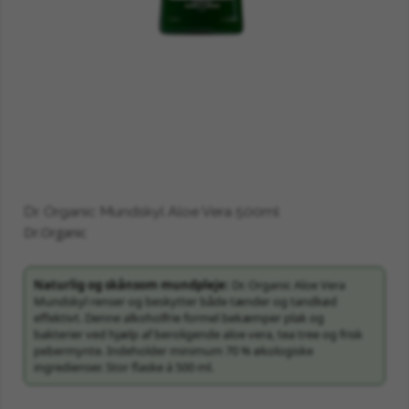
Dr. Organic Mundskyl Aloe Vera 500ml
Dr.Organic
Naturlig og skånsom mundpleje:
Dr. Organic Aloe Vera
Mundskyl renser og beskytter både tænder og tandkød
effektivt. Denne alkoholfrie formel bekæmper plak og
bakterier ved hjælp af beroligende aloe vera, tea tree og frisk
pebermynte. Indeholder minimum 70 % økologiske
ingredienser. Stor flaske á 500 ml.