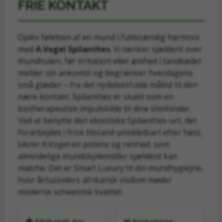
FRIE KONTAKT
Oplev følelsen af en mund i fuldstændig harmoni
med
A.Vogel Spilanthes
. Vi tænker sjældent over
mundhulen, før irritation eller ømhed i tandkødet
melder sin ankomst og begrænser hverdagens
små glæder – fra det nydelsesfulde måltid til den
nære kontakt. Spilanthes er skabt som en
biotherapeutisk impulskilde til dine slimhinder.
Ved at benytte den eksotiske Spilanthes-urt, der
forarbejdes i frisk tilstand umiddelbart efter høst,
sikrer A.Vogel en potens og renhed, som
almindelige mundskyllemidler sjældent kan
matche. Det er Smart Luxury til din mundhygiejne,
hvor årtusinders afrikansk visdom møder
moderne schweizisk kvalitet.
🌍 Afrikansk Arv
🍃 Friskplante-