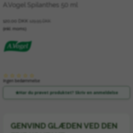
A.Vogel Spilanthes 50 ml
120,00 DKK
129,95 DKK
(inkl. moms)
Ingen bedømmelse
Har du prøvet produktet? Skriv en anmeldelse
GENVIND GLÆDEN VED DEN