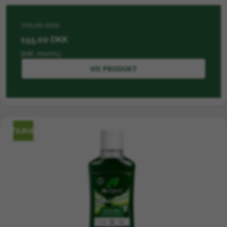
195,00 DKK
155,00 DKK
(inkl. moms)
VIS PRODUKT
TILBUD