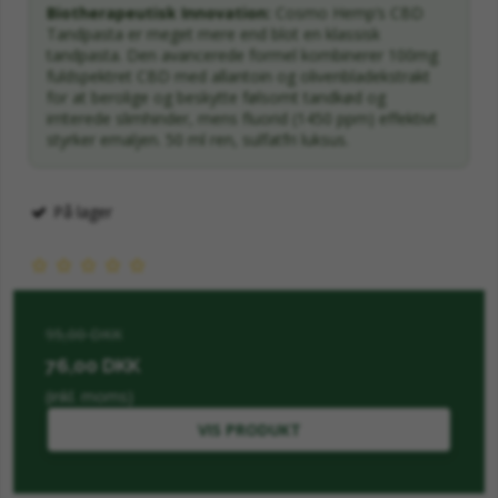
Biotherapeutisk Innovation:
Cosmo Hemp’s CBD
Tandpasta er meget mere end blot en klassisk
tandpasta. Den avancerede formel kombinerer 100mg
fuldspektret CBD med allantoin og olivenbladekstrakt
for at berolige og beskytte følsomt tandkød og
irriterede slimhinder, mens fluorid (1450 ppm) effektivt
styrker emaljen. 50 ml ren, sulfatfri luksus.
På lager
95,00 DKK
76,00 DKK
(inkl. moms)
VIS PRODUKT