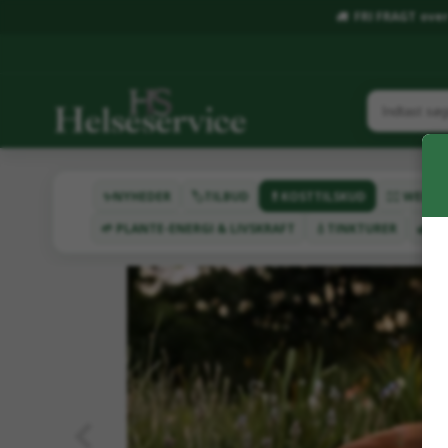
FRI FRAGT over 
✨NYHEDER
🏷️TILBUD
💊KOSTTILSKUD
🧖‍♂️ WEL
🌱 PLANTE-ENERGI & LIVSKRAFT
💧TINKTURER
🌿HA