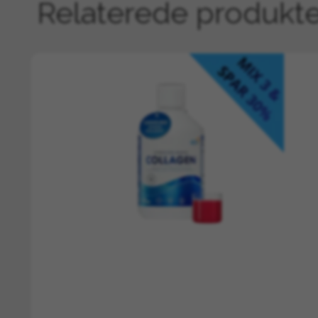
Relaterede produkt
Forskellen på almindelig Echinacea og
A.Vogel Echi
forsvinder. A.Vogel høster planterne på deres biolog
bioflavonoider, der er identisk med den levende plan
"Ved at vælge duo-pakken investerer
at reparere og forsvare sig selv nat