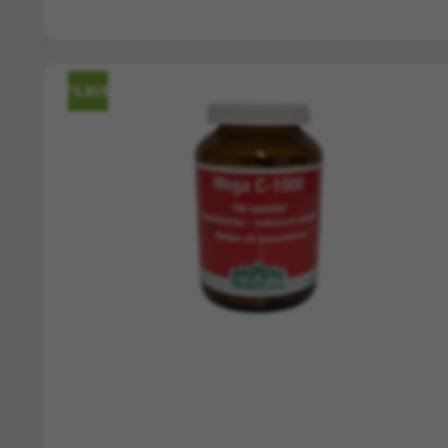
BIOLOGISK INDHOLD PR. DO
TILBUD
Komponent (pr. 1 ml)
Echinacea purpurea, herba
Echinacea purpurea, radix
Total volumen (Duo-pak)
Obligatorisk Pligttekst & Sikke
Echinaforce® orale dråber
er et naturlægemiddel t
Den anbefalede daglige dosis bør ikke overskrides. 