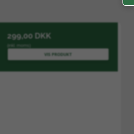
299,00 DKK
(inkl. moms)
VIS PRODUKT
 planter, hvor mange af de flygtige, aktive stoffer
e sikrer en matrix af alkydamider, cikoriesyre og
sion, der støtter kroppens evne til