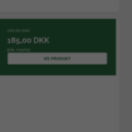
249,95 DKK
185,00 DKK
(inkl. moms)
VIS PRODUKT
 børns rækkevidde. Bør kun efter aftale med læge