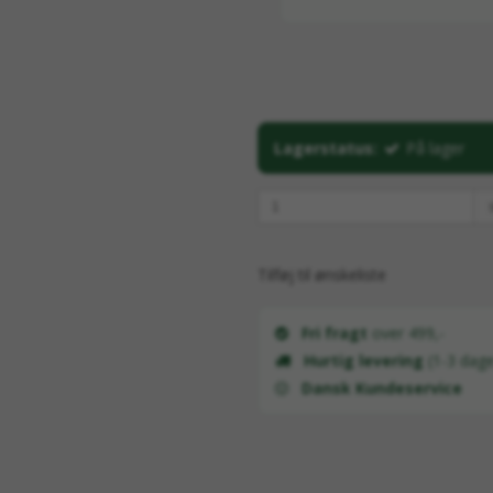
Lagerstatus:
På lager
Tilføj til ønskeliste
Fri fragt
over 499,-
Hurtig levering
(1-3 dage
Dansk Kundeservice