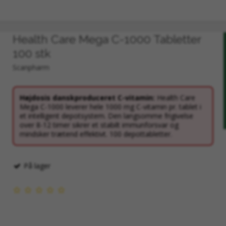
SIS
Health Care Mega C-1000 Tabletter
100 stk
Mængde / Styrke
Scanpharm
860 mg friskplante-ekstrakt
Højdosis danskproduceret C-vitamin:
Health Care
Mega C-1000 leverer hele 1000 mg C-vitamin pr. tablet i
45 mg friskrod-ekstrakt
et intelligent depotsystem. Den langsomme frigivelse
over 8-12 timer sikrer et stabilt immunforsvar og
mindsker trætend effektivt. 100 depottabletter.
200 ml (2 x 100 ml)
På lager
rhed
il lindring af lettere forkølelsessymptomer.
Kosttilskud bør ikke træde i stedet for varieret kost. Opbevares uden for