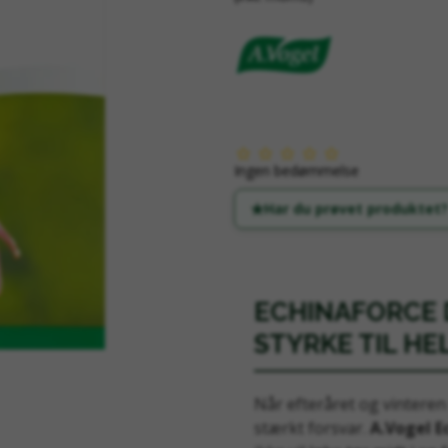
Ingen bedømmelse
Har du prøvet produktet?
ECHINAFORCE 
STYRKE TIL HE
Når efteråret og vinteren 
stærkt forsvar.
A.Vogel E