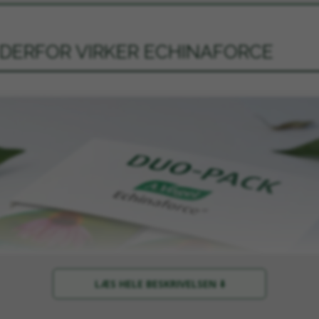
 DERFOR VIRKER ECHINAFORCE
LÆS HELE BESKRIVELSEN ⬇️