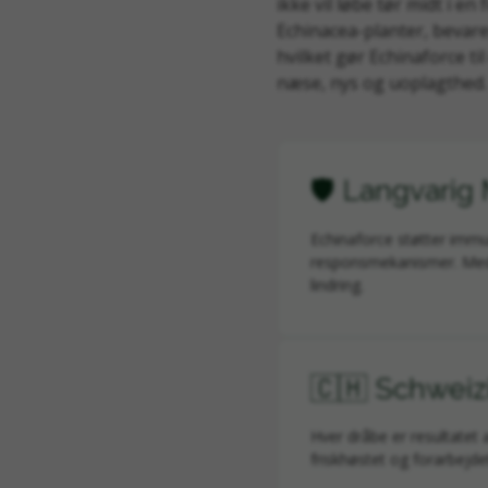
ikke vil løbe tør midt i e
Echinacea-planter, bevare
hvilket gør Echinaforce t
næse, nys og uoplagthed.
🛡️ Langvarig
Echinaforce støtter immu
responsmekanismer. Med 2
lindring.
🇨🇭 Schweiz
Hver dråbe er resultatet 
friskhøstet og forarbejd