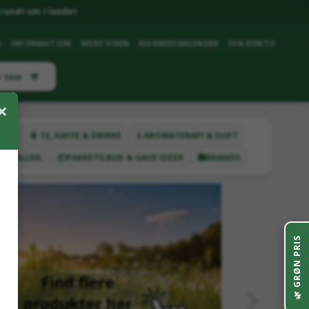
rundt om i landet
G
INFORMATION
MERE VIDEN
MARKEDSKALENDER
DIN KONTO
r tom
×
ETER
🍵 TE, KAFFE & DRIKKE
💧AROMATERAPI & DUFT
YSTALLER.
📦PAKKETILBUD & GAVE IDEER
🛍️BRANDS
GRØN PRIS
🌿