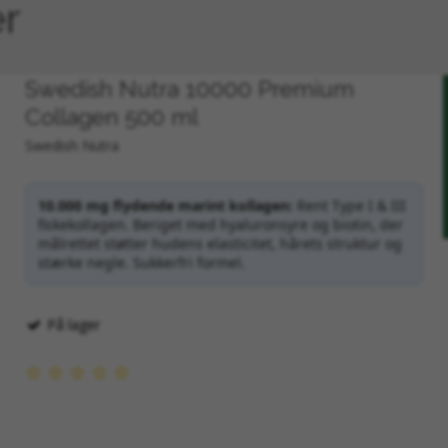
er
Swedish Nutra 10000 Premium
Collagen 500 ml
Swedish Nutra
10.000 mg flydende marint kollagen:
Rent Type I & III
fiskekollagen. Beriget med hyaluronsyre og biotin, der
naforce
ligger i selve processen. De fleste ekstrakter laves på tørrede
målrettet støtter hudens elasticitet, hårets struktur og
iske højdepunkt og lægger dem i udtræksvæske inden for 24 timer. Dett
stærke negle. Sukkerfri formel.
te og optimerer kroppens naturlige modstandskraft.
På lager
 du i familiens velvære. Det er biotherapeutisk præci
urligt gennem hele vinterhalvåret."