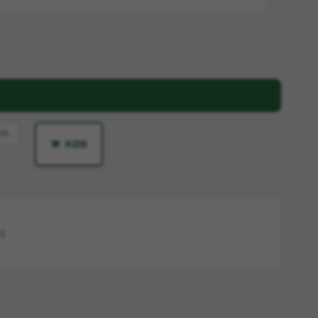
stk.
KØB
)