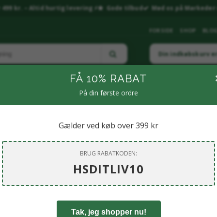
499 kr. – Altid hurtig levering ⚡
Gode tilbud
Mød os på Markeder 
FORSIDE
SHOP
BLO
Din indkøbskurv e
FÅ 10% RABAT
På din første ordre
LNESS & RESTITUTION
🧴PERSONLIG PLEJE
🌶️ KRYDDERIER & SPECIALIT
MP & LIVSSTIL
🏠 BOLIG & LIVSSTIL.
🐶KÆLEDYR
💎 SMYKKER & KR
Gælder ved køb over 399 kr
BRUG RABATKODEN:
HSDITLIV10
Tak, jeg shopper nu!