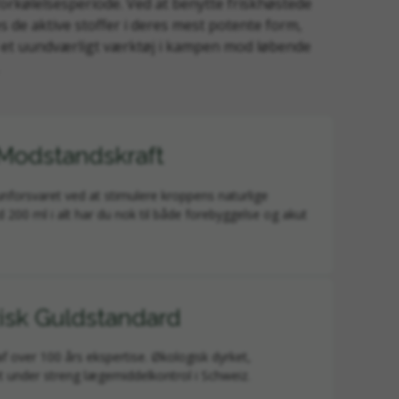
n forkølelsesperiode. Ved at benytte friskhøstede
s de aktive stoffer i deres mest potente form,
il et uundværligt værktøj i kampen mod løbende
 Modstandskraft
nforsvaret ved at stimulere kroppens naturlige
00 ml i alt har du nok til både forebyggelse og akut
isk Guldstandard
af over 100 års ekspertise. Økologisk dyrket,
et under streng lægemiddelkontrol i Schweiz.