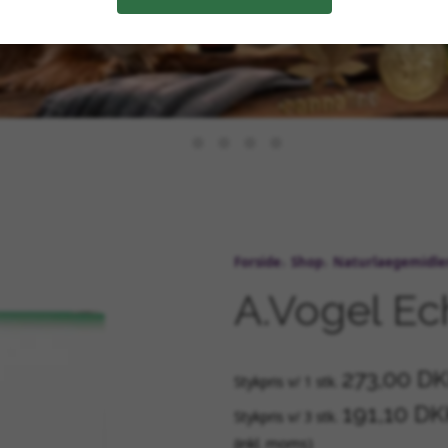
Forside
Shop
Naturlaegemidle
A.Vogel Ech
273,00 D
Stykpris v/ 1 stk.
191,10 D
Stykpris v/ 3 stk.
(inkl. moms)