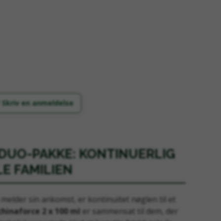
 Skriv en anmeldelse
DUO-PAKKE: KONTINUERLIG
LE FAMILIEN
melder sin ankomst, er kontinuitet nøglen til et
chinaforce 2 x 100 ml
er sammensat til dem, der