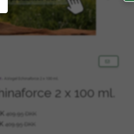
r
A.Vogel Echinaforce 2 x 100 ml.
inaforce 2 x 100 ml.
KK
409,95 DKK
KK
409,95 DKK