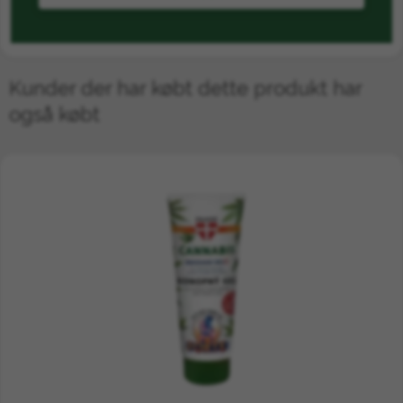
Kunder der har købt dette produkt har
også købt