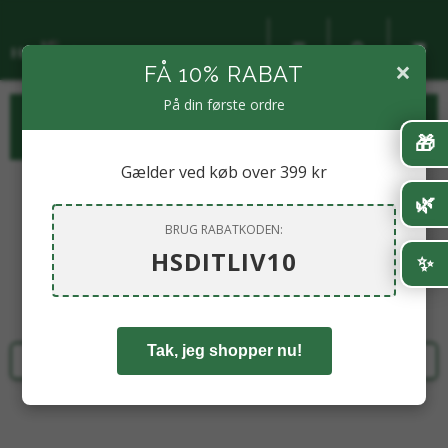
×
FÅ 10% RABAT
På din første ordre
KATEGORIER
🎁
Gælder ved køb over 399 kr
🌿
BRUG RABATKODEN:
HSDITLIV10
Tak, jeg shopper nu!