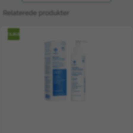
Relaterede produkter
Raw Organics Instant Relief – 100 % naturlig og målrettet
TILBUD
restitution med krukke i mørkt amberglas og smukke lyseblå
æsker.
I en aktiv og krævende hverdag er det helt
afgørende at lytte til kroppens signaler, når
overbelastede muskelgrupper eller trætte
led kalder på en velfortjent pause.
Raw
Organics Instant Relief Creme
er
kompromisløst formuleret med ét entydigt
formål: At give dig kontrollen over dit fysiske
velvære tilbage. Vi er af den overbevisning,
at naturlig kropspleje ikke blot skal være
skånsom – den skal levere en mærkbar og