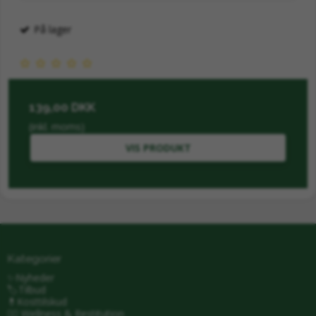
På lager
139,00 DKK
(inkl. moms)
VIS PRODUKT
Kategorier
✨Nyheder
🏷️Tilbud
💊Kosttilskud
🧖‍♂️ Wellness & Restitution