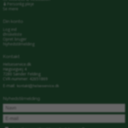
🧴Personlig pleje
Se mere
Din konto
Log ind
Ønskeliste
Opret bruger
Nyhedstilmelding
Kontakt
Helseservice.dk
Høgsvigvej 4
7280 Sønder Felding
CVR-nummer: 42651869
E-mail
:
Nyhedstilmelding