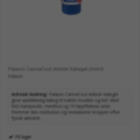
at bevare den uovertrufne friskhed og
maksimere den kølende effekt, bør krukken
altid skrues tæt til med det varme trælåg efter
brug og opbevares på et mørkt og køligt sted
(gerne i et svalt skab). Vask hænderne
grundigt efter påføring, og undgå kontakt
med øjne og åbne sår på grund af den intense
pebermynteolie.
Palacio CannaCool Arktisk Kølegel 200ml
Palacio
Arktisk lindring:
Palacio CannaCool Arktisk Kølegel
giver øjeblikkelig køling til trætte muskler og led. Med
BIO-hampeolie, menthol og 19 højeffektive urter
fremmer den restitution og revitaliserer kroppen efter
fysisk aktivitet.
På lager