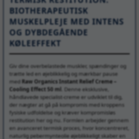
BIOTHERAPEUTISK
MUSKELPLEJE MED INTENS
OG DYBDEGÅENDE
KØLEEFFEKT
Giv dine overbelastede muskler, spændinger og
trætte led en øjeblikkelig og mærkbar pause
med
Raw Organics Instant Relief Creme –
Cooling Effect 50 ml
. Denne eksklusive,
håndlavede specialist-creme er udviklet til dig,
der nægter at gå på kompromis med kroppens
fysiske udfoldelse og kræver kompromisløs
restitution her og nu. Formlen arbejder gennem
en avanceret termisk proces, hvor koncentreret,
naturlig pebermynteolie øjeblikkeligt skaber en