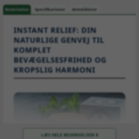
Beskrivelse
Specifikationer
Anmeldelser
INSTANT RELIEF: DIN
NATURLIGE GENVEJ TIL
KOMPLET
BEVÆGELSESFRIHED OG
KROPSLIG HARMONI
LÆS HELE BESKRIVELSEN ⬇️