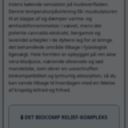
intens kølende sensation på hudoverfladen.
Denne temperaturpåvirkning får muskulaturen
til at slappe af og dæmper varme- og
ømhedsfornemmelser i vævet, mens det
potente cannabis-ekstrakt, bergamot og
lavendel arbejder i de dybere lag for at bringe
det behandlede område tilbage i fysiologisk
ligevægt. Hele formlen er opbygget på ren aloe
vera-bladjuice, nærende olivenolie og sød
mandelolie, som sikrer en uovertruffen
biokompatibilitet og lynhurtig absorption, så du
kan vende tilbage til hverdagen med en følelse
af kropslig lethed og frihed.
🧪 DET BIOCOMP RELIEF-KOMPLEKS