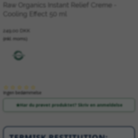
Raw Organics Instant Relief Creme -
Cooling Effect 50 ml
249,00 DKK
(inkl. moms)
Ingen bedømmelse
Har du prøvet produktet? Skriv en anmeldelse
TERMISK RESTITUTION: