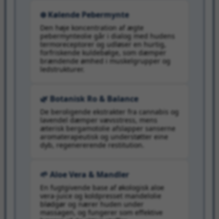
❄️ Kølende Pebermynte
Den høje koncentration af ægte
pebermynteolie går i dialog med hudens
termoreceptorer og udløser en hurtig,
forfriskende kuldebølge, som dæmper
brændende ømhed i muskelgrupper og
ledstrukturer.
🌿 Botanisk Ro & Balance
De beroligende ekstrakter fra cannabis og
lavendel dæmper vævsstress, mens
æterisk bergamotolie afslapper sanserne
aromaterapeutisk og understøtter eine
dyb, regenererende restitution.
🌱 Aloe Vera & Mandler
En fugtgivende base af økologisk aloe
vera-juice og koldpresset mandelolie
blødgør og nærer huden under
massagen, og fungerer som effektive