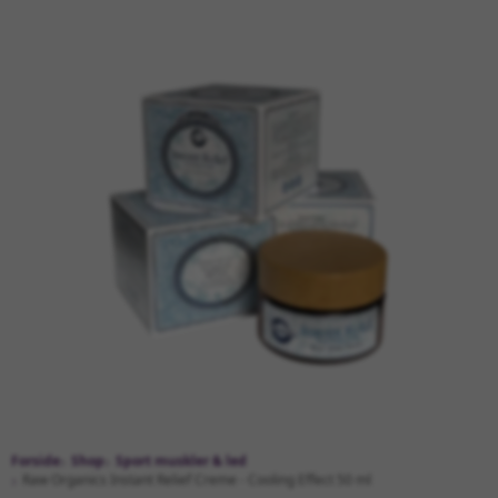
Forside
Shop
Sport muskler & led
Raw Organics Instant Relief Creme - Cooling Effect 50 ml