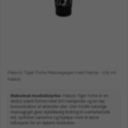
Palacio Tiger Forte Massagegel med Hamp - 175 ml
Palacio
Maksimal muskelstyrke:
Palacio Tiger Forte er en
ekstra stærk formel med BIO-hampeolie og en høj
koncentration af æteriske olier. Den 94,8% naturlige
massagegel giver øjeblikkelig lindring til overbelastede
led, opfrisker sanserne og hjælper med at løsne
luftvejene for en dybere restitution.