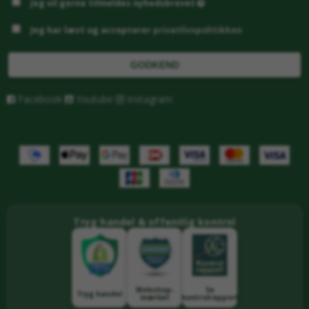
Jeg vil gerne tilmeldes nyhedsbrevet
Jeg har læst og accepterer
privatlivspolitikken
GODKEND
Facebook
Youtube
Instagram