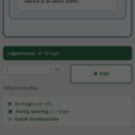
bærere af de aktive stoffer.
Lagerstatus:
På lager
stk.
KØB
Tilføj til ønskeliste
Fri fragt
over 499,-
Hurtig levering
(1-3 dage)
Dansk Kundeservice