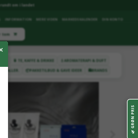
rundt om i landet
G
INFORMATION
MERE VIDEN
MARKEDSKALENDER
DIN KONTO
r tom
×
ETER
🍵 TE, KAFFE & DRIKKE
💧AROMATERAPI & DUFT
YSTALLER.
📦PAKKETILBUD & GAVE IDEER
🛍️BRANDS
GRØN PRIS
🌿