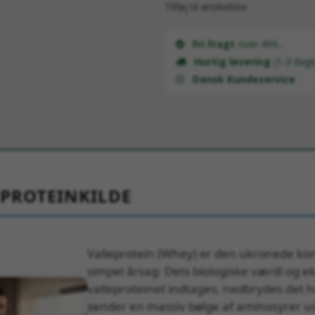
Tilføj til ønskeliste
Fri fragt
over 499,-
Hurtig levering
(1-3 dage
Dansk Kundeservice
PROTEINKILDE
Valleprotein (Whey) er den ukronede kon
simpel årsag: Dets biologiske værdi og 
valleproteinet indtages, nedbrydes det h
sender en massiv bølge af aminosyrer ud 