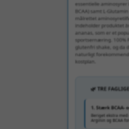
essentielle aminosyrer 
BCAA) samt L-Glutamin o
målrettet aminosyretilf
indeholder produktet
b
ananas, som er et pop
sportsernæring. 100% Pu
glutenfri shake, og da 
naturligt forekommende
kostplan.
🌿 TRE FAGLIG
1. Stærk BCAA- 
Beriget ekstra med 
Arginin og BCAA for