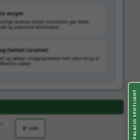
lain enzym
aturlige ananas-enzym bromelain gør dette
unikt og avanceret kosttilskud.
ag (Salted Caramel)
et og lækker smagsoplevelse helt uden brug af
affineret sukker.
PALACIO SPOTLIGHT
stk.
KØB