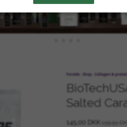
Forside
Shop
Collagen & prote
BioTechUS
Salted Car
145,00 DKK
159,95 D