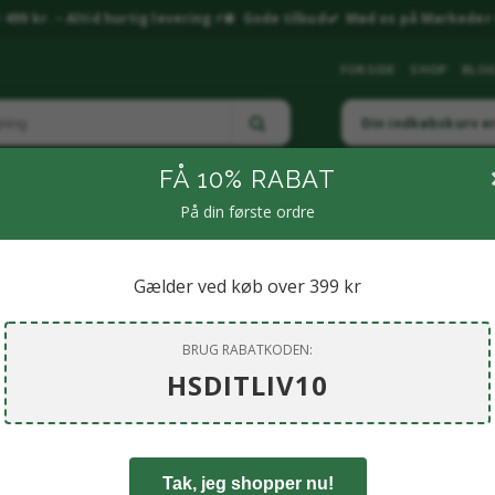
499 kr. – Altid hurtig levering ⚡
Gode tilbud
Mød os på Markeder 
FORSIDE
SHOP
BLO
Din indkøbskurv e
FÅ 10% RABAT
På din første ordre
LNESS & RESTITUTION
🧴PERSONLIG PLEJE
🌶️ KRYDDERIER & SPECIALIT
MP & LIVSSTIL
🏠 BOLIG & LIVSSTIL.
🐶KÆLEDYR
💎 SMYKKER & KR
Gælder ved køb over 399 kr
BRUG RABATKODEN:
HSDITLIV10
Tak, jeg shopper nu!