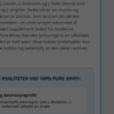
L-Leucin, L-Isoleucin og L-Valin (kendt som
g L-Arginin. Dette sikrer en massiv og
ørsel pr. portion. Som kronen på værket
romelain
– et unikt enzym udvundet af
ulært supplement inden for moderne
re Whey blandes lynhurtigt til en silkeblød,
den er helt uden tilsat sukker (indeholder kun
 sukker og sødestof), er den ideel i enhver
E KVALITETER VED 100% PURE WHEY:
og Aminosyreprofil
essentielle aminosyrer som L-Glutamin, L-
 maksimalt udbytte pr. shake.