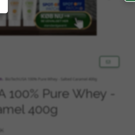
in
BioTechUSA 100% Pure Whey - Salted Caramel 400g
A 100% Pure Whey -
amel 400g
KK