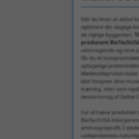
Når du lever et aktivt li
optimere din daglige k
de rigtige byggesten.
1
producent BioTechUS
velsmagende og rene pr
får du et kompromisløs
optagelige proteinkild
Mælkevalleprotein-isolat
blot forsyner dine musk
træning, men som også 
dessertsmag af
Salted 
For at hæve produktet o
BioTechUSA inkorporer
aminosyreprofil. I sted
valleproteinets naturlig