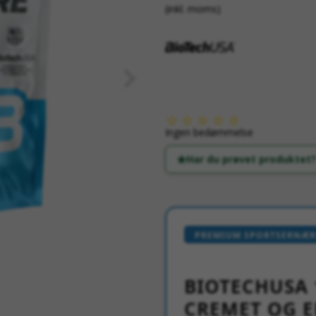
(inkl. moms)
Ingen bedømmelse
Har du prøvet produktet?
PREMIUM SPORTSERNÆRI
BIOTECHUSA 
CREMET OG E