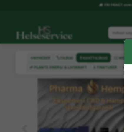
FRI FRAGT over 
✨NYHEDER
🏷️TILBUD
💊KOSTTILSKUD
🧖‍♂️ WEL
🌱 PLANTE-ENERGI & LIVSKRAFT
💧TINKTURER
🌿HA