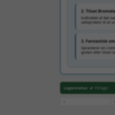
2. Tilsat Brome
Indholdet af det n
valleprotein til et 
3. Fantastisk sm
Garanterer en crem
gluten eller tilsat r
Lagerstatus:
På lager