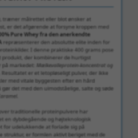
v, træner målrettet eller blot ønsker at
ost, er det afgørende at forsyne kroppen med
00% Pure Whey fra den anerkendte
A
repræsenterer den absolutte elite inden for
oteinkilder. I denne praktiske 400 grams pose
t produkt, der kombinerer de hurtigst
er på markedet:
Mælkevalleprotein-koncentrat og
. Resultatet er et letopløseligt pulver, der ikke
ler med vitale byggesten efter en hård
gør det med den uimodståelige, salte og søde
Caramel
.
ver traditionelle proteinpulvere har
et en dybdegående og højteknologisk
et for udelukkende at forlade sig på
e struktur, er formlen aktivt beriget med de