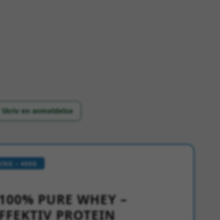
 Skriv en anmeldelse
NG – 400G
100% PURE WHEY –
FFEKTIV PROTEIN