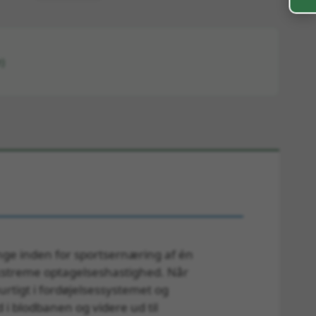
)
ge inden for sportsernæring af én
ekstreme optagelseshastighed. Når
urtigt i fordøjelsessystemet og
i blodbanen og videre ud til