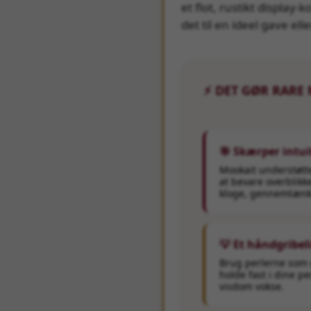
et flot, rustikt display-
det til en ideel gave ell
⚡ DET GØR RARE
🎯 Skærper intu
Mookait understøtt
at bevare overblikk
kloge, gennemtænkt
💡 Et håndgribeli
Brug perlerne som et
holde fast i dine p
visdom vokse.