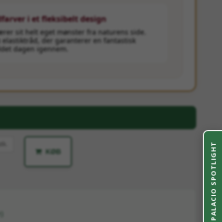
farver i et fleksibelt design
ærer sit helt eget mønster fra naturens side.
elastiktråd, der garanterer en fantastisk
ddet dagen igennem.
stk.
PALACIO SPOTLIGHT
KØB
)