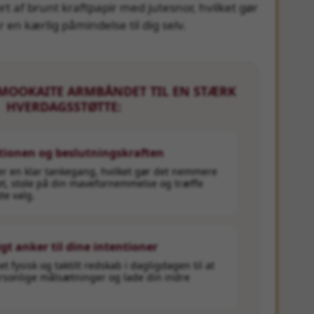
kort af brunt kraftpapir med jutesnor, hvilket gør
er en kærlig påmindelse til dig selv.
 MOOKAITE ARMBÅNDET TIL EN STÆRK
HVERDAGSSTØTTE:
itionen og beslutningskraften
er en klar tankegang, hvilket gør det nemmere
et, stole på din mavefornemmelse og træffe
e valg.
gt anker til dine intentioner
 fysisk og taktilt redskab i dagligdagen til at
ersonlige målsætninger og lade din indre