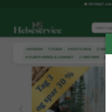
FRI FRAGT over 
✨NYHEDER
🏷️TILBUD
💊KOSTTILSKUD
🧖‍♂️ WEL
🌱 PLANTE-ENERGI & LIVSKRAFT
💧TINKTURER
🌿HA