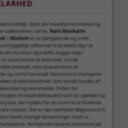
KLARHED
bere indsigt, styrk din mavefornemmelse og
er velkommen i dit liv.
Rare Mookaite
nd – Wisdom
er et fængslende og unikt
mhyggeligt udformet til at støtte dig i at
 din intuition og træffe trygge valg i
er sammensat af polerede, runde
tralsk mookait, som præsenterer et
de og varmt farvespil. Nuancerne changerer
okker til elfenbenshvid, som smukt brydes af
deauxrød og blommelilla. Inden for
etragtes mookait (Mookaite) som en sjælden og
rystal, der hyldes for sin evne til at forbinde
dre visdom. Det er den perfekte følgesvend til
gere i livets mange beslutninger med ro,
tal balance. Armbåndet leveres monteret på