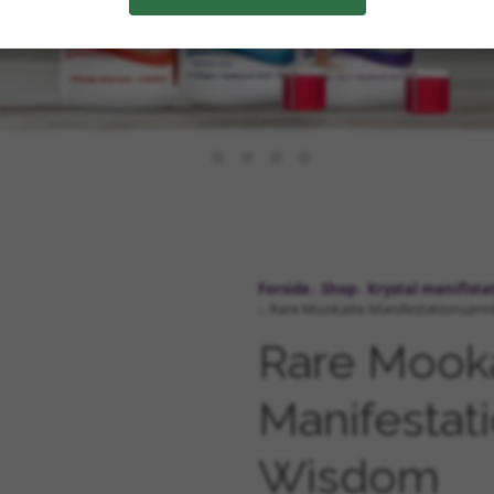
Forside
Shop
Krystal manifist
Rare Mookaite Manifestationsar
Rare Mook
Manifestat
Wisdom