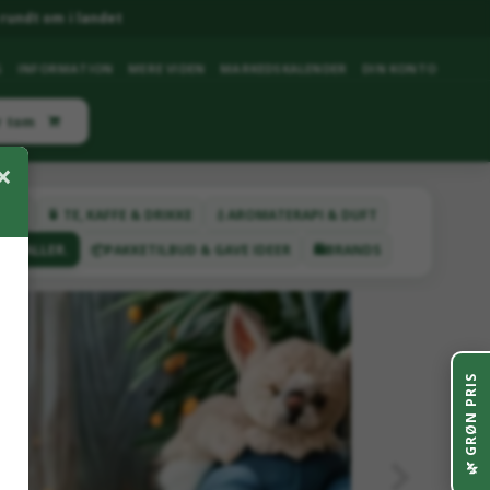
rundt om i landet
G
INFORMATION
MERE VIDEN
MARKEDSKALENDER
DIN KONTO
r tom
×
ETER
🍵 TE, KAFFE & DRIKKE
💧AROMATERAPI & DUFT
YSTALLER.
📦PAKKETILBUD & GAVE IDEER
🛍️BRANDS
GRØN PRIS
🌿