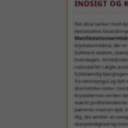
INDSIGT OG 
Ret dine tanker mod dy
byd positive forandring
Manifestationsarmbå
krystalarmbånd, der er o
kultivere visdom, skærpe
hverdagen. Armbåndet 
naturperler i ægte aus
fuldstændig bjergtagen
fra sennepsgul og dyb 
dramatiske nister i bor
krystallernes verden b
stærkt jordforbindende k
bæreren med en dyb, in
dig, der ønsker at navi
skarpsindighed og men