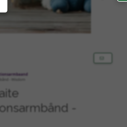
ationsarmbaand
mbånd - Wisdom
aite
ionsarmbånd -