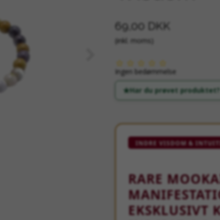
69,00 DKK
(inkl. moms)
Ingen bedømmelse
Har du prøvet produktet?
INDRE VISDOM & INTUI
RARE MOOKA
MANIFESTAT
EKSKLUSIVT 