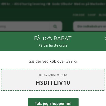
499 kr. – Altid hurtig levering ⚡
Gode tilbud
Mød os på Markeder 
FORSIDE
SHOP
BLO
Din indkøbskurv e
FÅ 10% RABAT
På din første ordre
LNESS & RESTITUTION
🧴PERSONLIG PLEJE
🌶️ KRYDDERIER & SPECIALIT
MP & LIVSSTIL
🏠 BOLIG & LIVSSTIL.
🐶KÆLEDYR
💎 SMYKKER & KR
Gælder ved køb over 399 kr
BRUG RABATKODEN:
HSDITLIV10
Tak, jeg shopper nu!