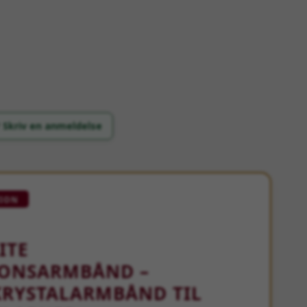
 Skriv en anmeldelse
TION
ITE
IONSARMBÅND –
KRYSTALARMBÅND TIL