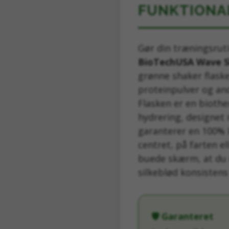
FUNKTIONA
Gør din træningsrut
BioTechUSA Wave S
grønne shaker flaske 
proteinpulver og an
Flasken er en biothe
hydrering, designet
garanterer en 100% 
centret, på farten e
buede skærm, at du 
silkeblød konsistens
🛡️ Garanteret