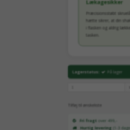
Lækagesikker
Præcisionsstøbt skruel
hætte sikrer, at din sha
i flasken og aldrig lække
tasken.
Lagerstatus:
På lager
Tilføj til ønskeliste
Fri fragt
over 499,-
Hurtig levering
(1-3 dage