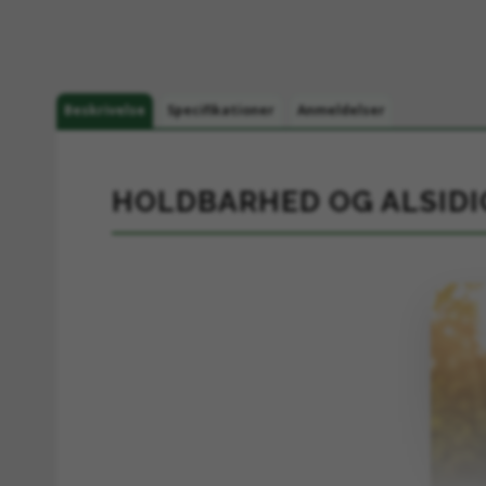
Beskrivelse
Specifikationer
Anmeldelser
HOLDBARHED OG ALSIDI