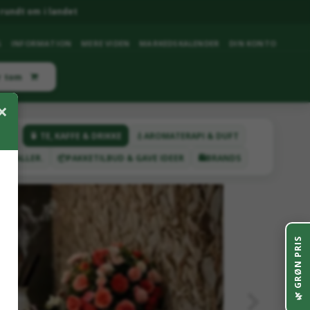
rundt om i landet
G
INFORMATION
MERE VIDEN
MARKEDSKALENDER
DIN KONTO
r tom
×
ETER
🍵 TE, KAFFE & DRIKKE
💧AROMATERAPI & DUFT
YSTALLER.
📦PAKKETILBUD & GAVE IDEER
🛍️BRANDS
GRØN PRIS
🌿