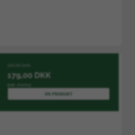
229,95 DKK
179,00 DKK
(inkl. moms)
VIS PRODUKT
inerer kvaliteten af din