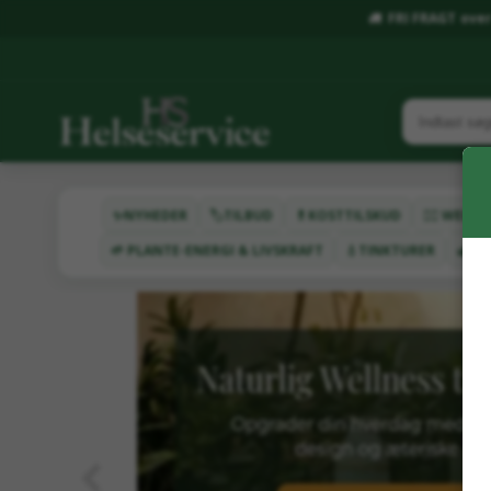
FRI FRAGT over 
✨NYHEDER
🏷️TILBUD
💊KOSTTILSKUD
🧖‍♂️ WEL
🌱 PLANTE-ENERGI & LIVSKRAFT
💧TINKTURER
🌿HA