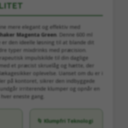
LITET
ine mere elegant og effektiv med
haker Magenta Green
. Denne 600 ml
er den ideelle løsning til at blande dit
dre typer mixdrinks med præcision.
rapeutisk impulskilde til din daglige
 med et præcist skruelåg og hætte, der
lækagesikker oplevelse. Uanset om du er i
ller på kontoret, sikrer den indbyggede
undgår irriterende klumper og opnår en
 hver eneste gang.
🌀 Klumpfri Teknologi