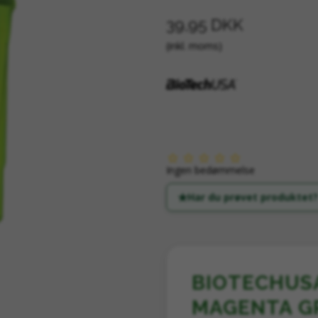
39,95 DKK
(inkl. moms)
Ingen bedømmelse
Har du prøvet produktet?
BIOTECHUS
MAGENTA GR