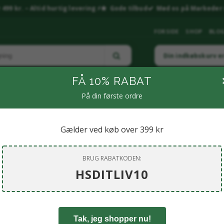
499 kr. – Altid hurtig levering ⚡
Gode tilbud
Mød os på Markeder 
FORSIDE
SHOP
BLO
Din indkøbskurv e
FÅ 10% RABAT
På din første ordre
LNESS & RESTITUTION
🧴PERSONLIG PLEJE
🌶️ KRYDDERIER & SPECIALIT
MP & LIVSSTIL
🏠 BOLIG & LIVSSTIL.
🐶KÆLEDYR
💎 SMYKKER & KR
Gælder ved køb over 399 kr
BRUG RABATKODEN:
HSDITLIV10
Tak, jeg shopper nu!