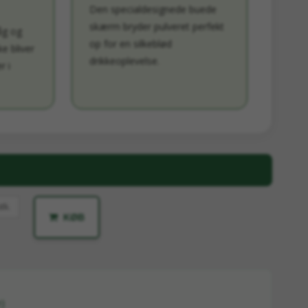
Den specialdesignede buede
skærm bryder pulveret perfekt
åg og
op for en silkeblød
ke bliver
drikkeoplevelse.
r i
stk.
KØB
)