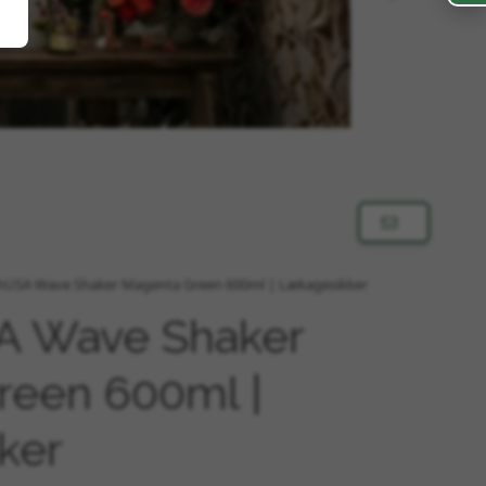
hUSA Wave Shaker Magenta Green 600ml | Lækagesikker
A Wave Shaker
reen 600ml |
ker