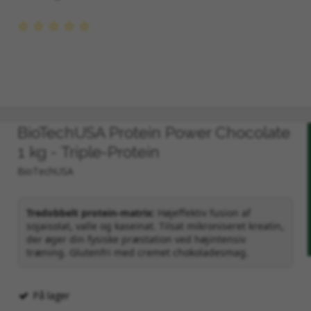
er er det kloge valg:
l alt fra tunge proteinshakes til energi-mixes.
art materialevalg til daglig brug.
BioTechUSA Protein Power Chocolate
køleskabet til mikroovnen eller opvaskemaskinen.
1 kg - Triple-Protein
efri konstruktion.
BioTechUSA
Tredobbelt protein-matrix:
Højeffektiv fusion af
sojaisolat, valle og kaseinat. Tilsat mikroniseret kreatin,
der øger din fysiske præstation ved højintensiv
træning. Glutenfri med cremet chokoladesmag.
n ernæringsrutine. Kvaliteten af din blanding def
På lager