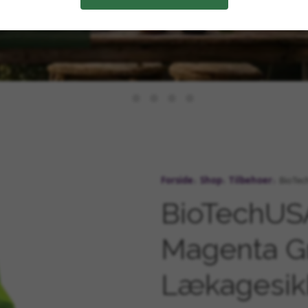
Forside
Shop
Tilbehoer
BioTec
BioTechUS
Magenta G
Lækagesik