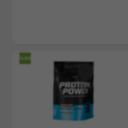
plads til både dine proteinshakes og daglig hydrering.
Hvorfor BioTechUSA Wave Shak
600 ml Kapacitet:
Den ideelle størrelse ti
✔
Højkvalitets PP-Plast:
Et sikkert og holdb
✔
Tåler Ekstrem Brug:
Kan gå direkte fra 
TILBUD
✔
Sikker og Pålidelig:
Garanteret vandlækag
✔
"En shaker er fundamentet for di
oplevelse."